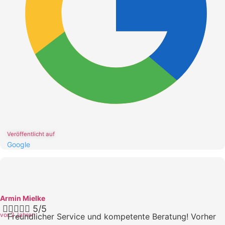
Veröffentlicht auf
Google
Armin Mielke





5/5
vor 2 Jahren
Freundlicher Service und kompetente Beratung! Vorher