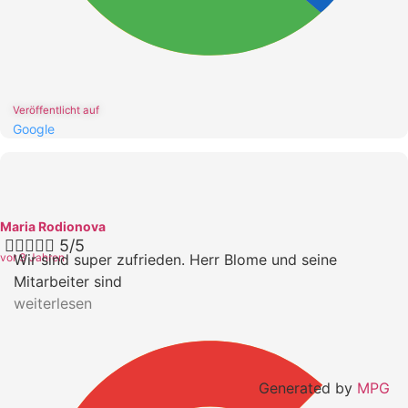
Veröffentlicht auf
Google
Maria Rodionova





5/5
vor 3 Jahren
Wir sind super zufrieden. Herr Blome und seine
Mitarbeiter sind
weiterlesen
Generated by
MPG