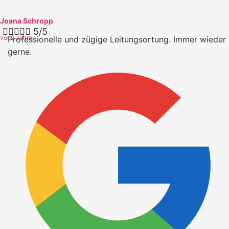
Joana Schropp





5/5
vor 2 Jahren
Professionelle und zügige Leitungsortung. Immer wieder
gerne.