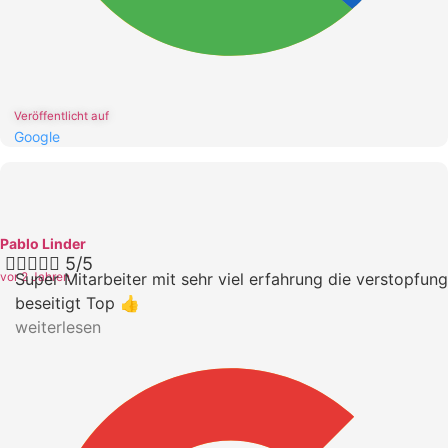
Veröffentlicht auf
Google
Pablo Linder





5/5
vor 2 Jahren
Super Mitarbeiter mit sehr viel erfahrung die verstopfung
beseitigt Top 👍
weiterlesen