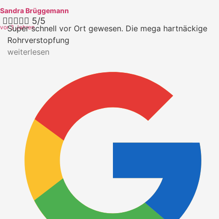
Sandra Brüggemann





5/5
vor 3 Jahren
Super schnell vor Ort gewesen. Die mega hartnäckige
Rohrverstopfung
weiterlesen