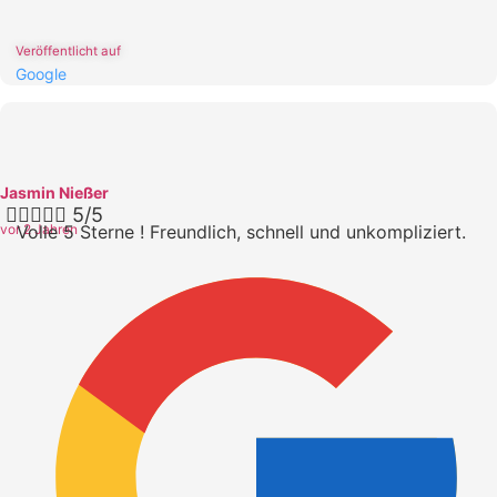
Veröffentlicht auf
Google
Jasmin Nießer





5/5
vor 2 Jahren
Volle 5 Sterne ! Freundlich, schnell und unkompliziert.