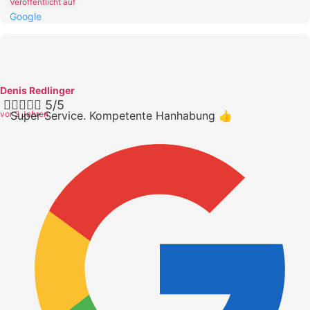
Veröffentlicht auf
Google
Denis Redlinger





5/5
vor 2 Jahren
Super Service. Kompetente Hanhabung 👍