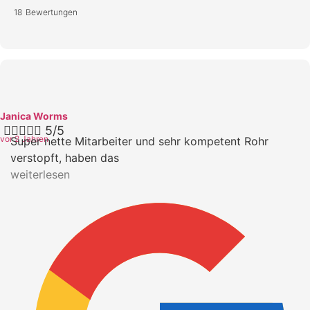
18 Bewertungen
Janica Worms





5/5
vor 2 Jahren
Super nette Mitarbeiter und sehr kompetent Rohr
verstopft, haben das
weiterlesen