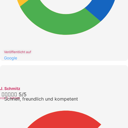
Veröffentlicht auf
Google
J. Schmitz





5/5
vor 2 Jahren
Schnell, freundlich und kompetent