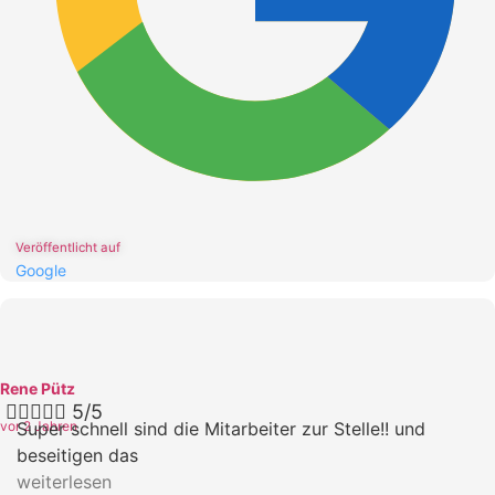
Veröffentlicht auf
Google
Rene Pütz





5/5
vor 2 Jahren
Super schnell sind die Mitarbeiter zur Stelle!! und
beseitigen das
weiterlesen