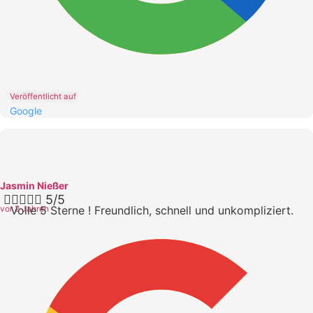
Veröffentlicht auf
Google
Jasmin Nießer





5/5
vor 2 Jahren
Volle 5 Sterne ! Freundlich, schnell und unkompliziert.