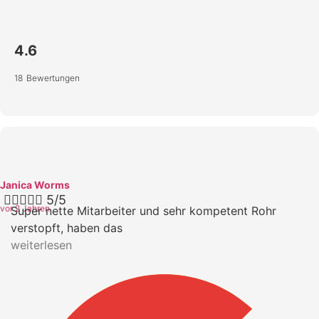
4.6
18 Bewertungen
Janica Worms





5/5
vor 2 Jahren
Super nette Mitarbeiter und sehr kompetent Rohr
verstopft, haben das
weiterlesen