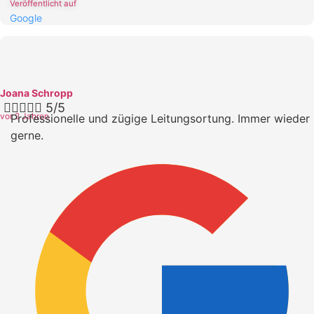
Veröffentlicht auf
Google
Joana Schropp





5/5
vor 2 Jahren
Professionelle und zügige Leitungsortung. Immer wieder
gerne.