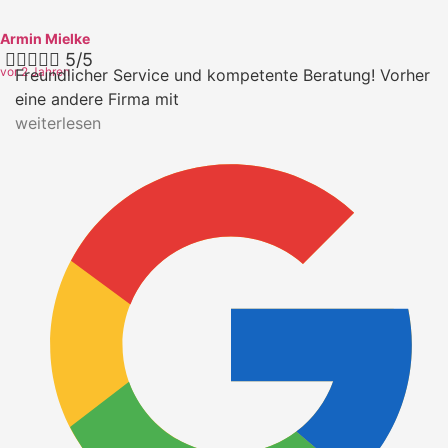
Armin Mielke





5/5
vor 2 Jahren
Freundlicher Service und kompetente Beratung! Vorher
eine andere Firma mit
weiterlesen