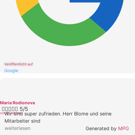
Veröffentlicht auf
Google
Maria Rodionova





5/5
vor 3 Jahren
Wir sind super zufrieden. Herr Blome und seine
Mitarbeiter sind
weiterlesen
Generated by
MPG