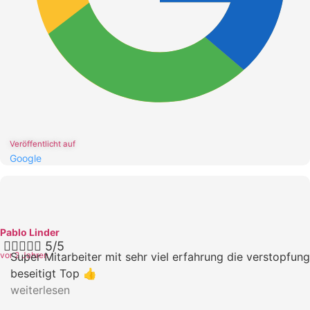
Veröffentlicht auf
Google
Pablo Linder





5/5
vor 2 Jahren
Super Mitarbeiter mit sehr viel erfahrung die verstopfung
beseitigt Top 👍
weiterlesen