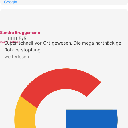
Google
Sandra Brüggemann





5/5
vor 3 Jahren
Super schnell vor Ort gewesen. Die mega hartnäckige
Rohrverstopfung
weiterlesen