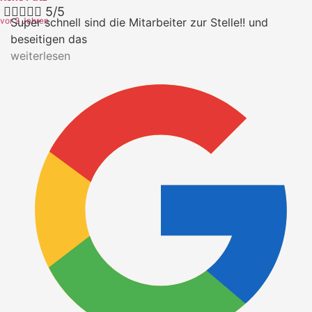





5/5
vor 2 Jahren
Super schnell sind die Mitarbeiter zur Stelle!! und
beseitigen das
weiterlesen