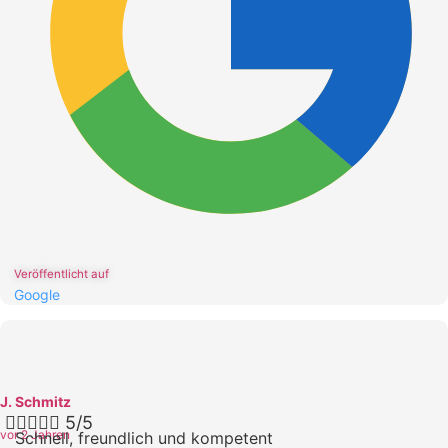
Veröffentlicht auf
Google
J. Schmitz





5/5
vor 2 Jahren
Schnell, freundlich und kompetent