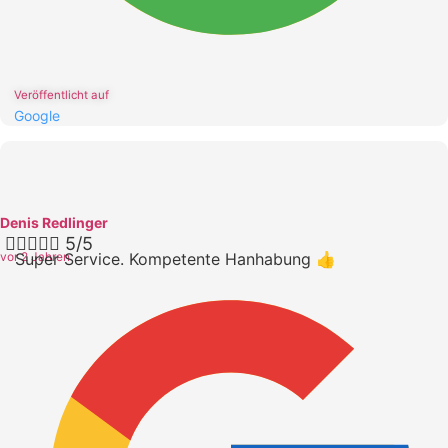
Veröffentlicht auf
Google
Denis Redlinger





5/5
vor 2 Jahren
Super Service. Kompetente Hanhabung 👍