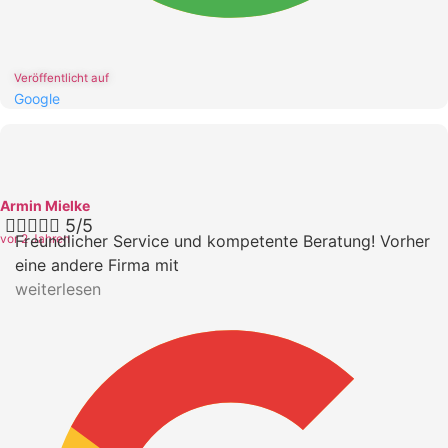
Veröffentlicht auf
Google
Armin Mielke





5/5
vor 2 Jahren
Freundlicher Service und kompetente Beratung! Vorher
eine andere Firma mit
weiterlesen