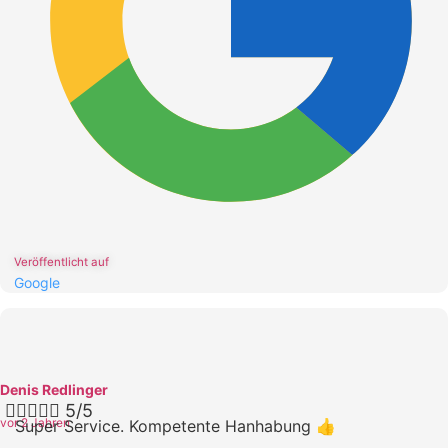
Veröffentlicht auf
Google
Denis Redlinger





5/5
vor 2 Jahren
Super Service. Kompetente Hanhabung 👍