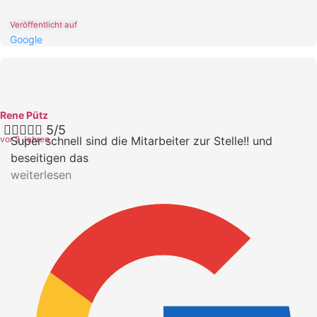
Veröffentlicht auf
Google
Rene Pütz





5/5
vor 2 Jahren
Super schnell sind die Mitarbeiter zur Stelle!! und
beseitigen das
weiterlesen