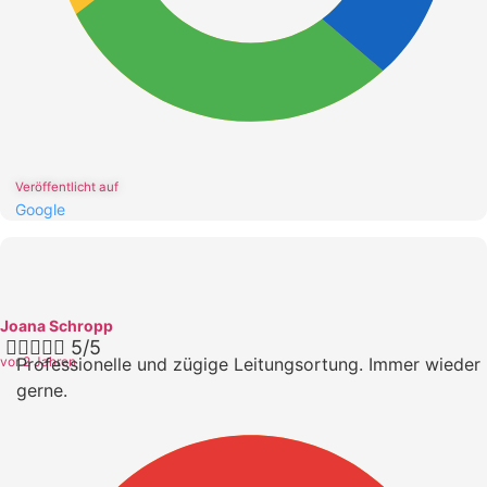
Veröffentlicht auf
Google
Joana Schropp





5/5
vor 2 Jahren
Professionelle und zügige Leitungsortung. Immer wieder
gerne.