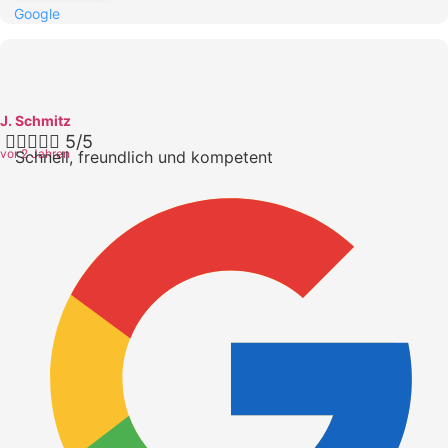
Google
J. Schmitz





5/5
vor 2 Jahren
Schnell, freundlich und kompetent