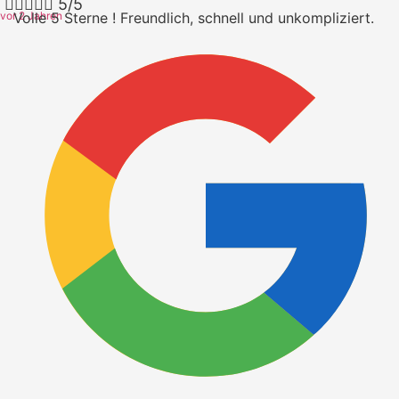





5/5
vor 2 Jahren
Volle 5 Sterne ! Freundlich, schnell und unkompliziert.