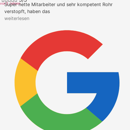
vor 2 Jahren
Super nette Mitarbeiter und sehr kompetent Rohr
verstopft, haben das
weiterlesen